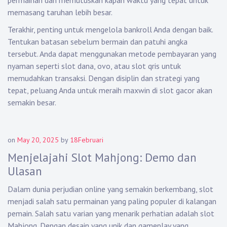
permainan dan memutuskan kapan waktu yang tepat untuk
memasang taruhan lebih besar.
Terakhir, penting untuk mengelola bankroll Anda dengan baik.
Tentukan batasan sebelum bermain dan patuhi angka
tersebut. Anda dapat menggunakan metode pembayaran yang
nyaman seperti slot dana, ovo, atau slot qris untuk
memudahkan transaksi. Dengan disiplin dan strategi yang
tepat, peluang Anda untuk meraih maxwin di slot gacor akan
semakin besar.
on
May 20, 2025
by
18Februari
Menjelajahi Slot Mahjong: Demo dan
Ulasan
Dalam dunia perjudian online yang semakin berkembang, slot
menjadi salah satu permainan yang paling populer di kalangan
pemain. Salah satu varian yang menarik perhatian adalah slot
Mahjong. Dengan desain yang unik dan gameplay yang