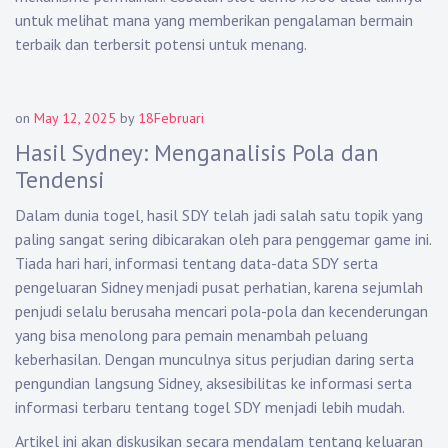
untuk melihat mana yang memberikan pengalaman bermain
terbaik dan terbersit potensi untuk menang.
on
May 12, 2025
by
18Februari
Hasil Sydney: Menganalisis Pola dan
Tendensi
Dalam dunia togel, hasil SDY telah jadi salah satu topik yang
paling sangat sering dibicarakan oleh para penggemar game ini.
Tiada hari hari, informasi tentang data-data SDY serta
pengeluaran Sidney menjadi pusat perhatian, karena sejumlah
penjudi selalu berusaha mencari pola-pola dan kecenderungan
yang bisa menolong para pemain menambah peluang
keberhasilan. Dengan munculnya situs perjudian daring serta
pengundian langsung Sidney, aksesibilitas ke informasi serta
informasi terbaru tentang togel SDY menjadi lebih mudah.
Artikel ini akan diskusikan secara mendalam tentang keluaran