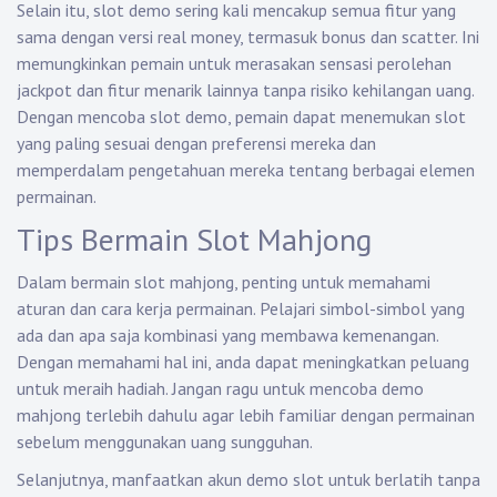
Selain itu, slot demo sering kali mencakup semua fitur yang
sama dengan versi real money, termasuk bonus dan scatter. Ini
memungkinkan pemain untuk merasakan sensasi perolehan
jackpot dan fitur menarik lainnya tanpa risiko kehilangan uang.
Dengan mencoba slot demo, pemain dapat menemukan slot
yang paling sesuai dengan preferensi mereka dan
memperdalam pengetahuan mereka tentang berbagai elemen
permainan.
Tips Bermain Slot Mahjong
Dalam bermain slot mahjong, penting untuk memahami
aturan dan cara kerja permainan. Pelajari simbol-simbol yang
ada dan apa saja kombinasi yang membawa kemenangan.
Dengan memahami hal ini, anda dapat meningkatkan peluang
untuk meraih hadiah. Jangan ragu untuk mencoba demo
mahjong terlebih dahulu agar lebih familiar dengan permainan
sebelum menggunakan uang sungguhan.
Selanjutnya, manfaatkan akun demo slot untuk berlatih tanpa