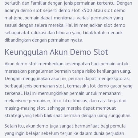
berlatih dan familiar dengan jenis permainan tertentu. Dengan
adanya demo slot seperti demo slot x500 atau slot demo
mahjong, pemain dapat menikmati variasi permainan yang
sesuai dengan selera mereka. Hal ini menjadikan slot demo
sebagai alat edukasi dan hiburan yang tidak kalah menarik
dibandingkan dengan permainan nyata.
Keunggulan Akun Demo Slot
Akun demo slot memberikan kesempatan bagi pemain untuk
merasakan pengalaman bermain tanpa risiko kehilangan uang.
Dengan menggunakan akun ini, pemain dapat mengeksplorasi
berbagai jenis permainan slot, termasuk slot demo gacor yang
terkenal. Hal ini memungkinkan pemain untuk memahami
mekanisme permainan, fitur-fitur khusus, dan cara kerja dari
masing-masing slot, sehingga mereka dapat membuat
strategi yang lebih baik saat bermain dengan uang sungguhan.
Selain itu, akun demo juga sangat bermanfaat bagi pemula
yang ingin belajar sebelum terjun ke dalam dunia perjudian