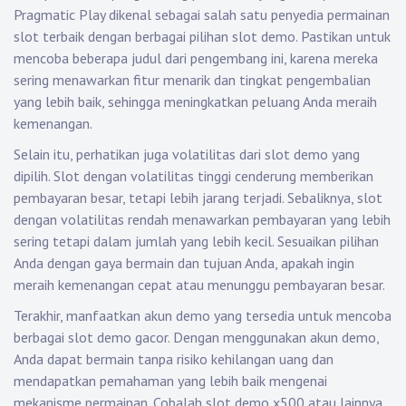
Pragmatic Play dikenal sebagai salah satu penyedia permainan
slot terbaik dengan berbagai pilihan slot demo. Pastikan untuk
mencoba beberapa judul dari pengembang ini, karena mereka
sering menawarkan fitur menarik dan tingkat pengembalian
yang lebih baik, sehingga meningkatkan peluang Anda meraih
kemenangan.
Selain itu, perhatikan juga volatilitas dari slot demo yang
dipilih. Slot dengan volatilitas tinggi cenderung memberikan
pembayaran besar, tetapi lebih jarang terjadi. Sebaliknya, slot
dengan volatilitas rendah menawarkan pembayaran yang lebih
sering tetapi dalam jumlah yang lebih kecil. Sesuaikan pilihan
Anda dengan gaya bermain dan tujuan Anda, apakah ingin
meraih kemenangan cepat atau menunggu pembayaran besar.
Terakhir, manfaatkan akun demo yang tersedia untuk mencoba
berbagai slot demo gacor. Dengan menggunakan akun demo,
Anda dapat bermain tanpa risiko kehilangan uang dan
mendapatkan pemahaman yang lebih baik mengenai
mekanisme permainan. Cobalah slot demo x500 atau lainnya