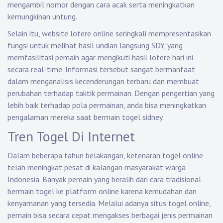
mengambil nomor dengan cara acak serta meningkatkan
kemungkinan untung.
Selain itu, website lotere online seringkali mempresentasikan
fungsi untuk melihat hasil undian langsung SDY, yang
memfasilitasi pemain agar mengikuti hasil lotere hari ini
secara real-time. Informasi tersebut sangat bermanfaat
dalam menganalisis kecenderungan terbaru dan membuat
perubahan terhadap taktik permainan. Dengan pengertian yang
lebih baik terhadap pola permainan, anda bisa meningkatkan
pengalaman mereka saat bermain togel sidney.
Tren Togel Di Internet
Dalam beberapa tahun belakangan, ketenaran togel online
telah meningkat pesat di kalangan masyarakat warga
Indonesia. Banyak pemain yang beralih dari cara tradisional
bermain togel ke platform online karena kemudahan dan
kenyamanan yang tersedia. Melalui adanya situs togel online,
pemain bisa secara cepat mengakses berbagai jenis permainan