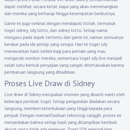
dapat melihat secara ketat siapa yang akan memenangkan
dan mereka yang berharap hingga kesempatan berikutnya.
Game ini juga terknal dengan mendapati istilah, termasuk
togel sidney, sdy lotto, dan sidney lotto. Setiap nama
mengacu pada aspek tertentu dari game ini, namun semuanya
berakar pada ide prinsip yang serupa. Hari ini togel sdy
menawarkan hasil terkini bagi para pemain yang mau
mengecek nombor mereka, sementara togel sdy live menjadi
salah satu bentuk penyajian yang sangat ditertawakan karena
pembaruan langsung yang dihadirkan.
Proses Live Draw di Sidney
Live draw di Sidney merupakan momen yang dinanti-nanti oleh
beberapa peminat togel. Setiap pengundian diadakan secara
langsung, memberi keterbukaan yang tinggi kepada para
penjudi. Dengan memanfaatkan teknologi canggih, proses ini
menyediakan bahwa setiap hasil yang ditampilkan kembali
akurat serta tidak ada penipuan. Togel SDY menjadi kian