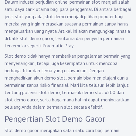
Dalam industri perjudian online, permainan slot menjadi salah
satu daya tarik utama bagi para penggemar. Di antara berbagai
jenis slot yang ada, slot demo menjadi pilihan populer bagi
mereka yang ingin merasakan suasana permainan tanpa harus
mengeluarkan uang nyata. Artikel ini akan mengungkap rahasia
di balik slot demo gacor, terutama dari penyedia permainan
terkemuka seperti Pragmatic Play.
Slot demo tidak hanya memberikan pengalaman bermain yang
menyenangkan, tetapi juga kesempatan untuk mencoba
berbagai fitur dan tema yang ditawarkan. Dengan
menghadirkan akun demo slot, pemain bisa menjelajahi dunia
permainan tanpa risiko finansial. Mari kita telusuri lebih lanjut
tentang potensi slot demo, termasuk demo slot x500 dan
slot demo gacor, serta bagaimana hal ini dapat meningkatkan
peluang Anda dalam bermain slot secara efektif.
Pengertian Slot Demo Gacor
Slot demo gacor merupakan salah satu cara bagi pemain