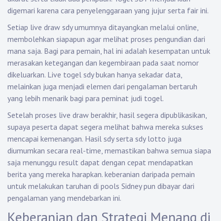
digemari karena cara penyelenggaraan yang jujur serta fair ini.
Setiap live draw sdy umumnya ditayangkan melalui online,
membolehkan siapapun agar melihat proses pengundian dari
mana saja. Bagi para pemain, hal ini adalah kesempatan untuk
merasakan ketegangan dan kegembiraan pada saat nomor
dikeluarkan. Live togel sdy bukan hanya sekadar data,
melainkan juga menjadi elemen dari pengalaman bertaruh
yang lebih menarik bagi para peminat judi togel.
Setelah proses live draw berakhir, hasil segera dipublikasikan,
supaya peserta dapat segera melihat bahwa mereka sukses
mencapai kemenangan. Hasil sdy serta sdy lotto juga
diumumkan secara real-time, memastikan bahwa semua siapa
saja menunggu result dapat dengan cepat mendapatkan
berita yang mereka harapkan. keberanian daripada pemain
untuk melakukan taruhan di pools Sidney pun dibayar dari
pengalaman yang mendebarkan ini.
Keberanian dan Strategi Menang di