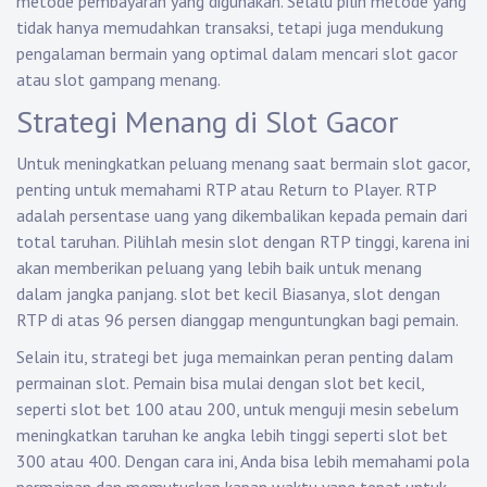
metode pembayaran yang digunakan. Selalu pilih metode yang
tidak hanya memudahkan transaksi, tetapi juga mendukung
pengalaman bermain yang optimal dalam mencari slot gacor
atau slot gampang menang.
Strategi Menang di Slot Gacor
Untuk meningkatkan peluang menang saat bermain slot gacor,
penting untuk memahami RTP atau Return to Player. RTP
adalah persentase uang yang dikembalikan kepada pemain dari
total taruhan. Pilihlah mesin slot dengan RTP tinggi, karena ini
akan memberikan peluang yang lebih baik untuk menang
dalam jangka panjang.
slot bet kecil
Biasanya, slot dengan
RTP di atas 96 persen dianggap menguntungkan bagi pemain.
Selain itu, strategi bet juga memainkan peran penting dalam
permainan slot. Pemain bisa mulai dengan slot bet kecil,
seperti slot bet 100 atau 200, untuk menguji mesin sebelum
meningkatkan taruhan ke angka lebih tinggi seperti slot bet
300 atau 400. Dengan cara ini, Anda bisa lebih memahami pola