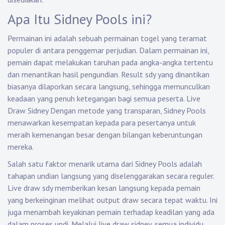
Apa Itu Sidney Pools ini?
Permainan ini adalah sebuah permainan togel yang teramat
populer di antara penggemar perjudian. Dalam permainan ini,
pemain dapat melakukan taruhan pada angka-angka tertentu
dan menantikan hasil pengundian. Result sdy yang dinantikan
biasanya dilaporkan secara langsung, sehingga memunculkan
keadaan yang penuh ketegangan bagi semua peserta.
Live
Draw Sidney
Dengan metode yang transparan, Sidney Pools
menawarkan kesempatan kepada para pesertanya untuk
meraih kemenangan besar dengan bilangan keberuntungan
mereka.
Salah satu faktor menarik utama dari Sidney Pools adalah
tahapan undian langsung yang diselenggarakan secara reguler.
Live draw sdy memberikan kesan langsung kepada pemain
yang berkeinginan melihat output draw secara tepat waktu. Ini
juga menambah keyakinan pemain terhadap keadilan yang ada
dalam proses undi. Melalui live draw sidney, semua individu