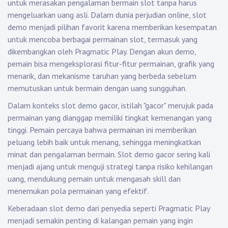
untuk merasakan pengalaman bermain slot tanpa harus
mengeluarkan uang asli. Dalam dunia perjudian online, slot
demo menjadi pilihan favorit karena memberikan kesempatan
untuk mencoba berbagai permainan slot, termasuk yang
dikembangkan oleh Pragmatic Play. Dengan akun demo,
pemain bisa mengeksplorasi fitur-fitur permainan, grafik yang
menarik, dan mekanisme taruhan yang berbeda sebelum
memutuskan untuk bermain dengan uang sungguhan.
Dalam konteks slot demo gacor, istilah "gacor" merujuk pada
permainan yang dianggap memiliki tingkat kemenangan yang
tinggi. Pemain percaya bahwa permainan ini memberikan
peluang lebih baik untuk menang, sehingga meningkatkan
minat dan pengalaman bermain. Slot demo gacor sering kali
menjadi ajang untuk menguji strategi tanpa risiko kehilangan
uang, mendukung pemain untuk mengasah skill dan
menemukan pola permainan yang efektif.
Keberadaan slot demo dari penyedia seperti Pragmatic Play
menjadi semakin penting di kalangan pemain yang ingin