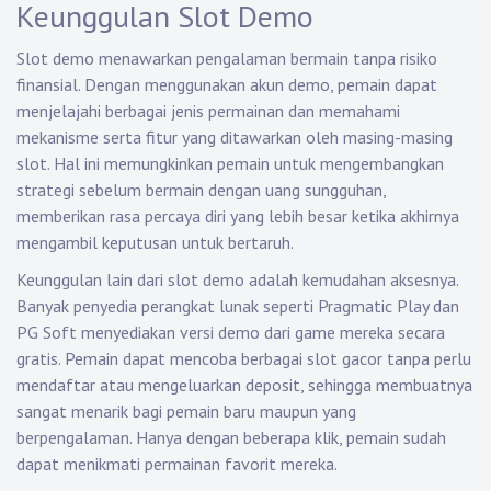
Keunggulan Slot Demo
Slot demo menawarkan pengalaman bermain tanpa risiko
finansial. Dengan menggunakan akun demo, pemain dapat
menjelajahi berbagai jenis permainan dan memahami
mekanisme serta fitur yang ditawarkan oleh masing-masing
slot. Hal ini memungkinkan pemain untuk mengembangkan
strategi sebelum bermain dengan uang sungguhan,
memberikan rasa percaya diri yang lebih besar ketika akhirnya
mengambil keputusan untuk bertaruh.
Keunggulan lain dari slot demo adalah kemudahan aksesnya.
Banyak penyedia perangkat lunak seperti Pragmatic Play dan
PG Soft menyediakan versi demo dari game mereka secara
gratis. Pemain dapat mencoba berbagai slot gacor tanpa perlu
mendaftar atau mengeluarkan deposit, sehingga membuatnya
sangat menarik bagi pemain baru maupun yang
berpengalaman. Hanya dengan beberapa klik, pemain sudah
dapat menikmati permainan favorit mereka.