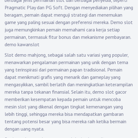
berbagai jenis permainan slot dari berbagai penyedia, seperti
Pragmatic Play dan PG Soft. Dengan menyediakan pilihan yang
beragam, pemain dapat menguji strategi dan menemukan
game yang paling sesuai dengan preferensi mereka. Demo slot
juga memungkinkan pemain memahami cara kerja setiap
permainan, termasuk fitur bonus dan mekanisme pembayaran.
demo kawanslot
Slot demo mahjong, sebagai salah satu variasi yang populer,
menawarkan pengalaman permainan yang unik dengan tema
yang terinspirasi dari permainan papan tradisional. Pemain
dapat menikmati grafis yang menarik dan gameplay yang
mengasyikkan, sambil berlatih dan meningkatkan keterampilan
mereka tanpa tekanan finansial. Selain itu, demo slot gacor
memberikan kesempatan kepada pemain untuk mencoba
mesin slot yang dikenal dengan tingkat kemenangan yang
lebih tinggi, sehingga mereka bisa mendapatkan gambaran
tentang potensi besar yang bisa mereka raih ketika bermain
dengan uang nyata.