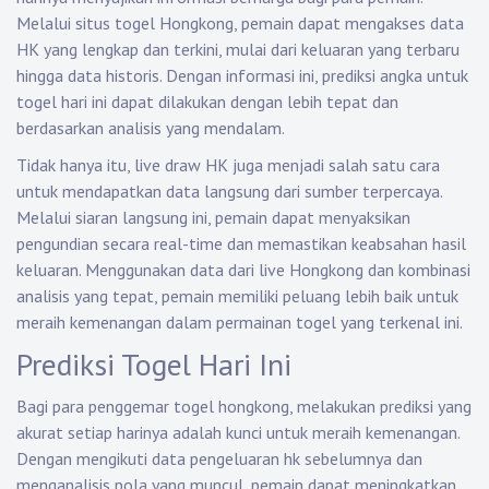
Melalui situs togel Hongkong, pemain dapat mengakses data
HK yang lengkap dan terkini, mulai dari keluaran yang terbaru
hingga data historis. Dengan informasi ini, prediksi angka untuk
togel hari ini dapat dilakukan dengan lebih tepat dan
berdasarkan analisis yang mendalam.
Tidak hanya itu, live draw HK juga menjadi salah satu cara
untuk mendapatkan data langsung dari sumber terpercaya.
Melalui siaran langsung ini, pemain dapat menyaksikan
pengundian secara real-time dan memastikan keabsahan hasil
keluaran. Menggunakan data dari live Hongkong dan kombinasi
analisis yang tepat, pemain memiliki peluang lebih baik untuk
meraih kemenangan dalam permainan togel yang terkenal ini.
Prediksi Togel Hari Ini
Bagi para penggemar togel hongkong, melakukan prediksi yang
akurat setiap harinya adalah kunci untuk meraih kemenangan.
Dengan mengikuti data pengeluaran hk sebelumnya dan
menganalisis pola yang muncul, pemain dapat meningkatkan