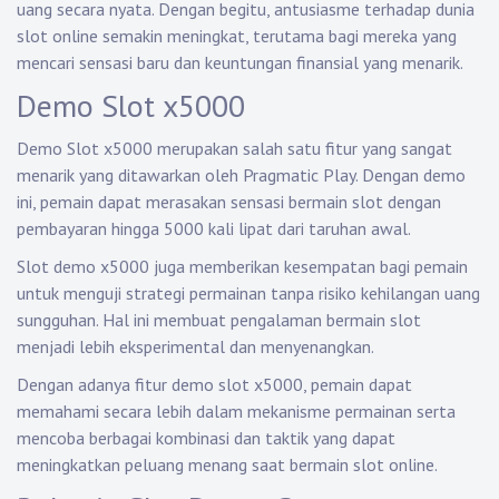
uang secara nyata. Dengan begitu, antusiasme terhadap dunia
slot online semakin meningkat, terutama bagi mereka yang
mencari sensasi baru dan keuntungan finansial yang menarik.
Demo Slot x5000
Demo Slot x5000 merupakan salah satu fitur yang sangat
menarik yang ditawarkan oleh Pragmatic Play. Dengan demo
ini, pemain dapat merasakan sensasi bermain slot dengan
pembayaran hingga 5000 kali lipat dari taruhan awal.
Slot demo x5000 juga memberikan kesempatan bagi pemain
untuk menguji strategi permainan tanpa risiko kehilangan uang
sungguhan. Hal ini membuat pengalaman bermain slot
menjadi lebih eksperimental dan menyenangkan.
Dengan adanya fitur demo slot x5000, pemain dapat
memahami secara lebih dalam mekanisme permainan serta
mencoba berbagai kombinasi dan taktik yang dapat
meningkatkan peluang menang saat bermain slot online.