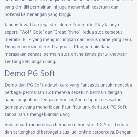
yang dimiliki permainan ini juga menambah keseruan dan
potensi kemenangan yang tinggi.
Jangan lewatkan juga slot demo Pragmatic Play lainnya
seperti "Wolf Gold" dan "Great Rhino". Kedua slot tersebut
memiliki RTP yang menguntungkan dan bonus game yang seru.
Dengan bermain demo Pragmatic Play, pemain dapat
merasakan sensasi bermain slot online tanpa perlu khawatir
tentang kehilangan uang.
Demo PG Soft
Demo dari PG Soft adalah cara yang fantastis untuk mencoba
berbagai permainan slot mereka sebelum bermain dengan
uang sungguhan. Dengan demo ini, Anda dapat merasakan
gameplay yang menarik dan fitur-fitur unik dari slot PG Soft
tanpa harus mengeluarkan uang.
Anda dapat menemukan beragam demo slot PG Soft terbaru
dan terlengkap di berbagai situs judi online terpercaya. Dengan