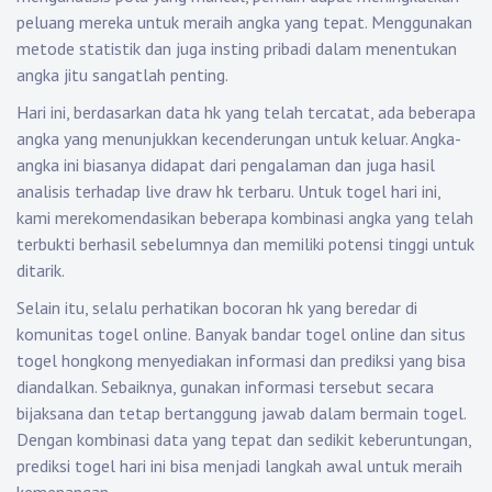
peluang mereka untuk meraih angka yang tepat. Menggunakan
metode statistik dan juga insting pribadi dalam menentukan
angka jitu sangatlah penting.
Hari ini, berdasarkan data hk yang telah tercatat, ada beberapa
angka yang menunjukkan kecenderungan untuk keluar. Angka-
angka ini biasanya didapat dari pengalaman dan juga hasil
analisis terhadap live draw hk terbaru. Untuk togel hari ini,
kami merekomendasikan beberapa kombinasi angka yang telah
terbukti berhasil sebelumnya dan memiliki potensi tinggi untuk
ditarik.
Selain itu, selalu perhatikan bocoran hk yang beredar di
komunitas togel online. Banyak bandar togel online dan situs
togel hongkong menyediakan informasi dan prediksi yang bisa
diandalkan. Sebaiknya, gunakan informasi tersebut secara
bijaksana dan tetap bertanggung jawab dalam bermain togel.
Dengan kombinasi data yang tepat dan sedikit keberuntungan,
prediksi togel hari ini bisa menjadi langkah awal untuk meraih