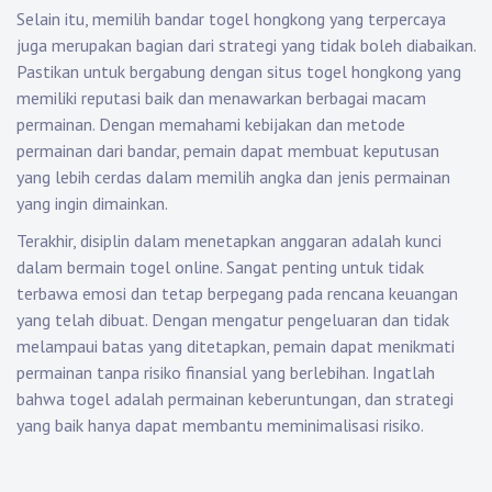
Selain itu, memilih bandar togel hongkong yang terpercaya
juga merupakan bagian dari strategi yang tidak boleh diabaikan.
Pastikan untuk bergabung dengan situs togel hongkong yang
memiliki reputasi baik dan menawarkan berbagai macam
permainan. Dengan memahami kebijakan dan metode
permainan dari bandar, pemain dapat membuat keputusan
yang lebih cerdas dalam memilih angka dan jenis permainan
yang ingin dimainkan.
Terakhir, disiplin dalam menetapkan anggaran adalah kunci
dalam bermain togel online. Sangat penting untuk tidak
terbawa emosi dan tetap berpegang pada rencana keuangan
yang telah dibuat. Dengan mengatur pengeluaran dan tidak
melampaui batas yang ditetapkan, pemain dapat menikmati
permainan tanpa risiko finansial yang berlebihan. Ingatlah
bahwa togel adalah permainan keberuntungan, dan strategi
yang baik hanya dapat membantu meminimalisasi risiko.