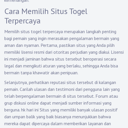
kemenangan.
Cara Memilih Situs Togel
Terpercaya
Memilih situs togel terpercaya merupakan langkah penting
bagi pemain yang ingin merasakan pengalaman bermain yang
aman dan nyaman. Pertama, pastikan situs yang Anda pilih
memiliki lisensi resmi dari otoritas perjudian yang diakui. Lisensi
ini menjadi jaminan bahwa situs tersebut beroperasi secara
legal dan mengikuti aturan yang berlaku, sehingga Anda bisa
bermain tanpa khawatir akan penipuan.
Selanjutnya, perhatikan reputasi situs tersebut di kalangan
pemain. Carilah ulasan dan testimoni dari pengguna lain yang
telah berpengalaman bermain di situs tersebut. Forum atau
grup diskusi online dapat menjadi sumber informasi yang
berguna.
hk hari ini
Situs yang memiliki banyak ulasan positif
dan umpan balik yang baik biasanya menunjukkan bahwa
mereka dapat dipercaya dalam memberikan layanan dan