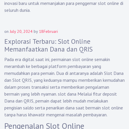
inovasi baru untuk memanjakan para penggemar slot online di
seluruh dunia.
on
July 20, 2024
by
18Februari
Explorasi Terbaru: Slot Online
Memanfaatkan Dana dan QRIS
Pada era digital saat ini, permainan slot online semakin
merambah ke berbagai platform pembayaran yang
memudahkan para pemain. Dua di antaranya adalah Slot Dana
dan Slot QRIS, yang keduanya mampu memberikan kemudahan
dalam proses transaksi serta memberikan pengalaman
bermain yang lebih nyaman.
slot dana
Melalui fitur deposit
Dana dan QRIS, pemain dapat lebih mudah melakukan
pengisian saldo serta penarikan dana saat bermain slot online
tanpa harus khawatir mengenai masalah pembayaran.
Pengenalan Slot Online