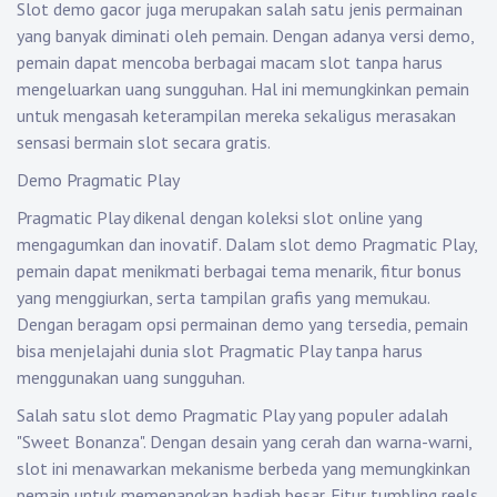
Slot demo gacor juga merupakan salah satu jenis permainan
yang banyak diminati oleh pemain. Dengan adanya versi demo,
pemain dapat mencoba berbagai macam slot tanpa harus
mengeluarkan uang sungguhan. Hal ini memungkinkan pemain
untuk mengasah keterampilan mereka sekaligus merasakan
sensasi bermain slot secara gratis.
Demo Pragmatic Play
Pragmatic Play dikenal dengan koleksi slot online yang
mengagumkan dan inovatif. Dalam slot demo Pragmatic Play,
pemain dapat menikmati berbagai tema menarik, fitur bonus
yang menggiurkan, serta tampilan grafis yang memukau.
Dengan beragam opsi permainan demo yang tersedia, pemain
bisa menjelajahi dunia slot Pragmatic Play tanpa harus
menggunakan uang sungguhan.
Salah satu slot demo Pragmatic Play yang populer adalah
"Sweet Bonanza". Dengan desain yang cerah dan warna-warni,
slot ini menawarkan mekanisme berbeda yang memungkinkan
pemain untuk memenangkan hadiah besar. Fitur tumbling reels