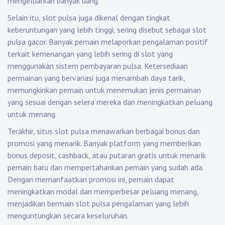
mengeluarkan banyak uang.
Selain itu, slot pulsa juga dikenal dengan tingkat
keberuntungan yang lebih tinggi, sering disebut sebagai slot
pulsa gacor. Banyak pemain melaporkan pengalaman positif
terkait kemenangan yang lebih sering di slot yang
menggunakan sistem pembayaran pulsa. Ketersediaan
permainan yang bervariasi juga menambah daya tarik,
memungkinkan pemain untuk menemukan jenis permainan
yang sesuai dengan selera mereka dan meningkatkan peluang
untuk menang.
Terakhir, situs slot pulsa menawarkan berbagai bonus dan
promosi yang menarik. Banyak platform yang memberikan
bonus deposit, cashback, atau putaran gratis untuk menarik
pemain baru dan mempertahankan pemain yang sudah ada.
Dengan memanfaatkan promosi ini, pemain dapat
meningkatkan modal dan memperbesar peluang menang,
menjadikan bermain slot pulsa pengalaman yang lebih
menguntungkan secara keseluruhan.