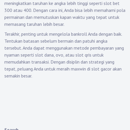
meningkatkan taruhan ke angka lebih tinggi seperti slot bet
300 atau 400. Dengan cara ini, Anda bisa lebih memahami pola
permainan dan memutuskan kapan waktu yang tepat untuk
memasang taruhan lebih besar.
Terakhir, penting untuk mengelola bankroll Anda dengan baik.
Tentukan batasan sebelum bermain dan patuhi angka
tersebut. Anda dapat menggunakan metode pembayaran yang
nyaman seperti slot dana, ovo, atau slot qris untuk
memudahkan transaksi. Dengan disiplin dan strategi yang
tepat, peluang Anda untuk meraih maxwin di slot gacor akan
semakin besar.
Search