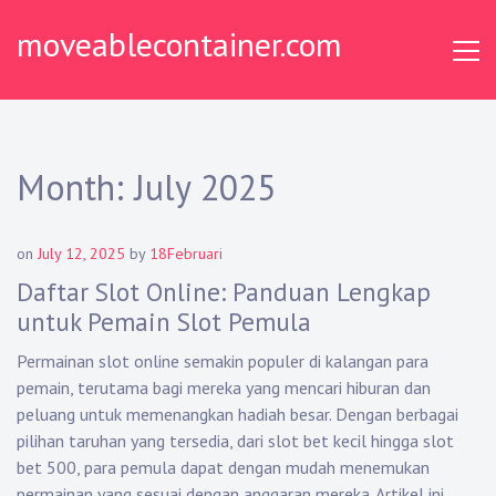
Skip
moveablecontainer.com
to
content
Month:
July 2025
on
July 12, 2025
by
18Februari
Daftar Slot Online: Panduan Lengkap
untuk Pemain Slot Pemula
Permainan slot online semakin populer di kalangan para
pemain, terutama bagi mereka yang mencari hiburan dan
peluang untuk memenangkan hadiah besar. Dengan berbagai
pilihan taruhan yang tersedia, dari slot bet kecil hingga slot
bet 500, para pemula dapat dengan mudah menemukan
permainan yang sesuai dengan anggaran mereka. Artikel ini