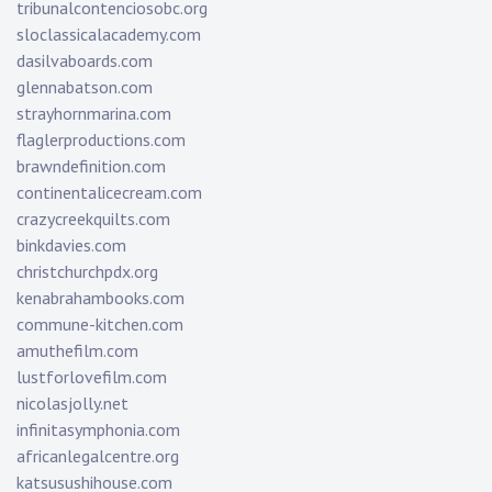
tribunalcontenciosobc.org
sloclassicalacademy.com
dasilvaboards.com
glennabatson.com
strayhornmarina.com
flaglerproductions.com
brawndefinition.com
continentalicecream.com
crazycreekquilts.com
binkdavies.com
christchurchpdx.org
kenabrahambooks.com
commune-kitchen.com
amuthefilm.com
lustforlovefilm.com
nicolasjolly.net
infinitasymphonia.com
africanlegalcentre.org
katsusushihouse.com