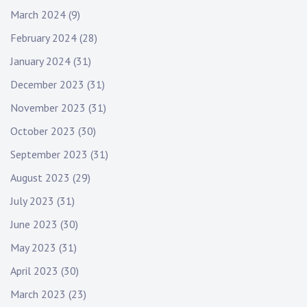
March 2024
(9)
February 2024
(28)
January 2024
(31)
December 2023
(31)
November 2023
(31)
October 2023
(30)
September 2023
(31)
August 2023
(29)
July 2023
(31)
June 2023
(30)
May 2023
(31)
April 2023
(30)
March 2023
(23)