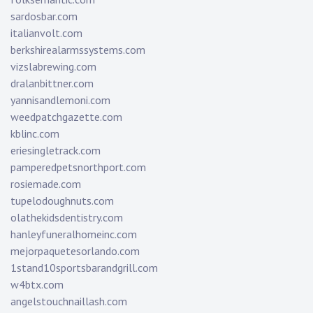
sardosbar.com
italianvolt.com
berkshirealarmssystems.com
vizslabrewing.com
dralanbittner.com
yannisandlemoni.com
weedpatchgazette.com
kblinc.com
eriesingletrack.com
pamperedpetsnorthport.com
rosiemade.com
tupelodoughnuts.com
olathekidsdentistry.com
hanleyfuneralhomeinc.com
mejorpaquetesorlando.com
1stand10sportsbarandgrill.com
w4btx.com
angelstouchnaillash.com