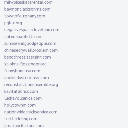
milwbikeskaterental.com
baymontjacksonms.com
townofaltonany.com
pglax.org
negativespacecleveland.com
liuteriapaoletti.com
sunriseandgoodpeople.com
chinesedrywallproblem.com
bendthreesistersinn.com
stjohns-flossmoor.org
funnyboneusa.com
cookiedustermusic.com
reconstructionensemble.org
kavitafabrics.com
luchavolcanica.com
holycownm.com
nationwidetruckservice.com
turtleclubpg.com
greatpacifictour.com