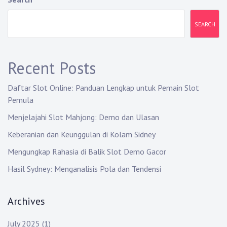
SEARCH
Recent Posts
Daftar Slot Online: Panduan Lengkap untuk Pemain Slot
Pemula
Menjelajahi Slot Mahjong: Demo dan Ulasan
Keberanian dan Keunggulan di Kolam Sidney
Mengungkap Rahasia di Balik Slot Demo Gacor
Hasil Sydney: Menganalisis Pola dan Tendensi
Archives
July 2025
(1)