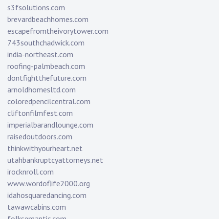
s3fsolutions.com
brevardbeachhomes.com
escapefromtheivorytower.com
743southchadwick.com
india-northeast.com
roofing-palmbeach.com
dontfightthefuture.com
arnoldhomesltd.com
coloredpencilcentral.com
cliftonfilmfest.com
imperialbarandlounge.com
raisedoutdoors.com
thinkwithyourheart.net
utahbankruptcyattorneys.net
irocknroll.com
www.wordoflife2000.org
idahosquaredancing.com
tawawcabins.com
folksemantic.com