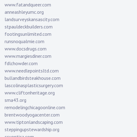
www.fatandqueer.com
anneashleyumc.org
landsurveyskansascity.com
stpauldeckbuilders.com
footingsunlimited.com
runsnoqualmie.com
www.docsdrugs.com
www.margiesdiner.com
fdlchowder.com
www.needlepointsltd.com
bullandbirdsteakhouse.com
lascolinasplasticsurgery.com
www.cliftonheritage.org
sma43.org
remodelingchicagoonline.com
brentwoodyogacenter.com
www.tiptonlandscaping.com
steppingupstewardship.org
ccvoptica.com