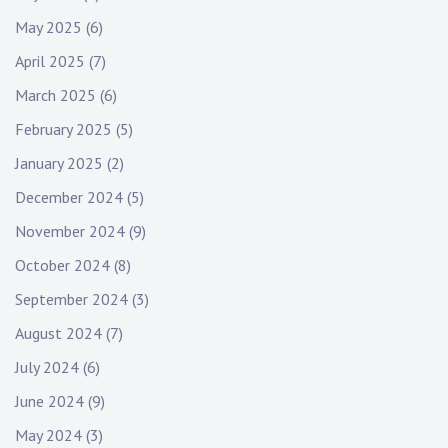
May 2025
(6)
April 2025
(7)
March 2025
(6)
February 2025
(5)
January 2025
(2)
December 2024
(5)
November 2024
(9)
October 2024
(8)
September 2024
(3)
August 2024
(7)
July 2024
(6)
June 2024
(9)
May 2024
(3)