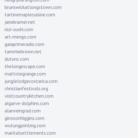
brunswickatlongstown.com
tartinemaplecuisine.com
janekramer.net
nizi-sushi.com
art-mengo.com
gaiaprimeradio.com
tammiebrown.net
dutonc.com
thelongescape.com
mattolegrange.com
junglelodgecostarica.com
christianfestivals.org
visitcountrykitchen.com
algarve-dolphins.com
alanveingrad.com
ginosonhiggins.com
wutungprinting.com
maritalsettlements.com