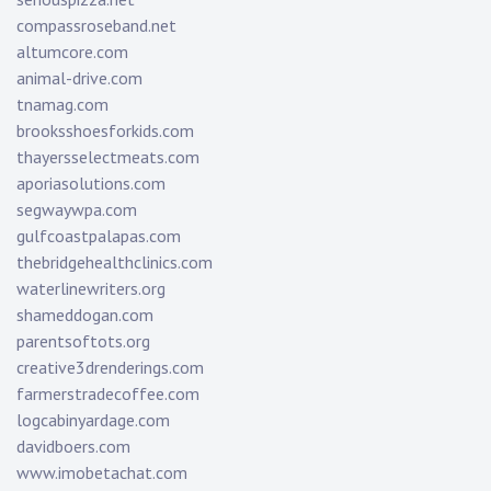
compassroseband.net
altumcore.com
animal-drive.com
tnamag.com
brooksshoesforkids.com
thayersselectmeats.com
aporiasolutions.com
segwaywpa.com
gulfcoastpalapas.com
thebridgehealthclinics.com
waterlinewriters.org
shameddogan.com
parentsoftots.org
creative3drenderings.com
farmerstradecoffee.com
logcabinyardage.com
davidboers.com
www.imobetachat.com